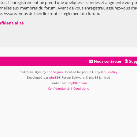
ter. L’enregistrement ne prend que quelques secondes et augmente vos poss
nelles aux membres du forum. Avant de vous enregistrer, assurez-vous d’av
vée. Assurez-vous de bien lire tout le règlement du forum.
nfidentialité
Nous contacter
Supp
metrolike style by
Eric Seguin
Updated for phpBB3.3 by
Ian Bradley
Développé par
phpBB
® Forum Software © phpBB Limited
Traduit par
phpBB-fr.com
Confidentialité
|
Conditions