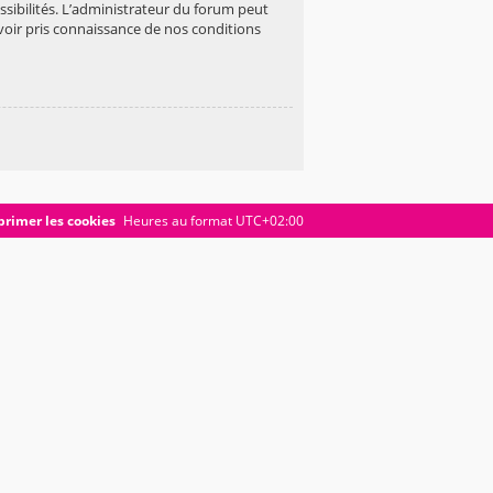
ibilités. L’administrateur du forum peut
oir pris connaissance de nos conditions
rimer les cookies
Heures au format
UTC+02:00