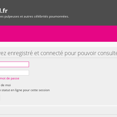
.fr
ices pulpeuses et autres célébrités poumonnées.
ez enregistré et connecté pour pouvoir consult
n mot de passe
 de moi
statut en ligne pour cette session