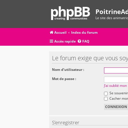
PoitrineAd
Le site des animatr
Accueil
Index du forum
Accès rapide
FAQ
Le forum exige que vous soy
Nom d’utilisateur :
Mot de passe :
J’ai oublié mo
Se souvenir
Cacher mon 
S’enregistrer