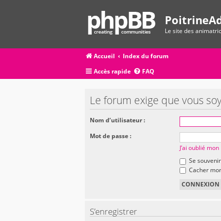
PoitrineAd
Le site des animatr
Accueil
Index du forum
Accès rapide
FAQ
Le forum exige que vous soy
Nom d’utilisateur :
Mot de passe :
J’ai oublié mo
Se souvenir
Cacher mon 
S’enregistrer