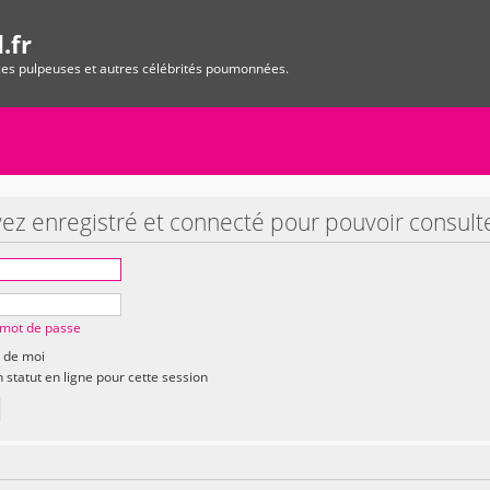
.fr
ices pulpeuses et autres célébrités poumonnées.
ez enregistré et connecté pour pouvoir consult
n mot de passe
 de moi
statut en ligne pour cette session