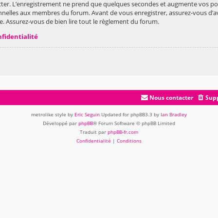
ter. L’enregistrement ne prend que quelques secondes et augmente vos poss
nelles aux membres du forum. Avant de vous enregistrer, assurez-vous d’av
vée. Assurez-vous de bien lire tout le règlement du forum.
nfidentialité
Nous contacter
Supp
metrolike style by
Eric Seguin
Updated for phpBB3.3 by
Ian Bradley
Développé par
phpBB
® Forum Software © phpBB Limited
Traduit par
phpBB-fr.com
Confidentialité
|
Conditions