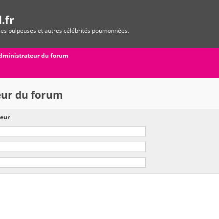
.fr
ices pulpeuses et autres célébrités poumonnées.
dministrateur du forum
eur du forum
eur