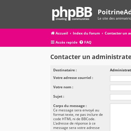
PoitrineAd
Le site des animatr
Accueil
Index du forum
Contacter un a
Accès rapide
FAQ
Contacter un administrat
Destinataire :
Administrat
Votre adresse courriel :
Votre nom :
Sujet :
Corps du message :
Ce message sera envoyé au
format texte, ne pas inclure de
code HTML ni de BBCode.
L’adresse de réponse à ce
message sera votre adresse