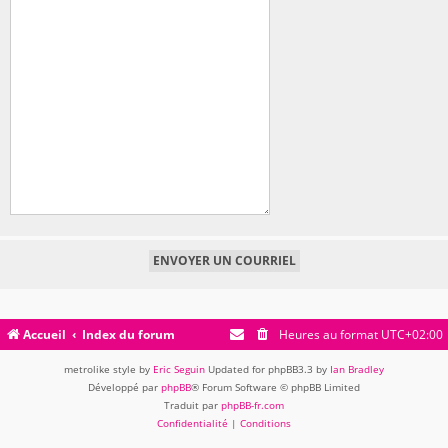
Accueil
Index du forum
Heures au format
UTC+02:00
metrolike style by
Eric Seguin
Updated for phpBB3.3 by
Ian Bradley
Développé par
phpBB
® Forum Software © phpBB Limited
Traduit par
phpBB-fr.com
Confidentialité
|
Conditions