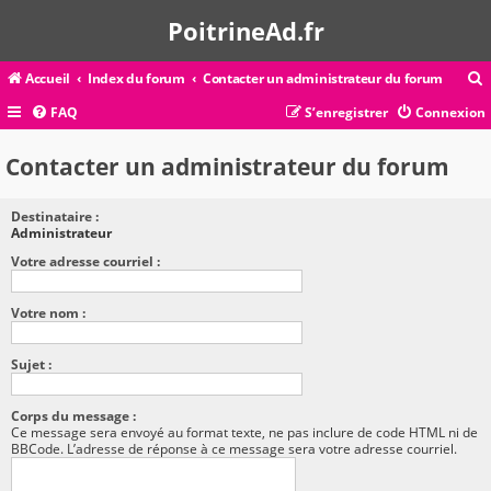
PoitrineAd.fr
Accueil
Index du forum
Contacter un administrateur du forum
FAQ
S’enregistrer
Connexion
c
Contacter un administrateur du forum
Destinataire :
r
Administrateur
c
Votre adresse courriel :
Votre nom :
r
Sujet :
Corps du message :
Ce message sera envoyé au format texte, ne pas inclure de code HTML ni de
BBCode. L’adresse de réponse à ce message sera votre adresse courriel.