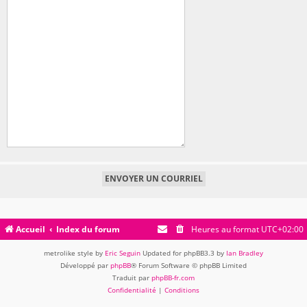
Accueil
Index du forum
Heures au format
UTC+02:00
metrolike style by
Eric Seguin
Updated for phpBB3.3 by
Ian Bradley
Développé par
phpBB
® Forum Software © phpBB Limited
Traduit par
phpBB-fr.com
Confidentialité
|
Conditions