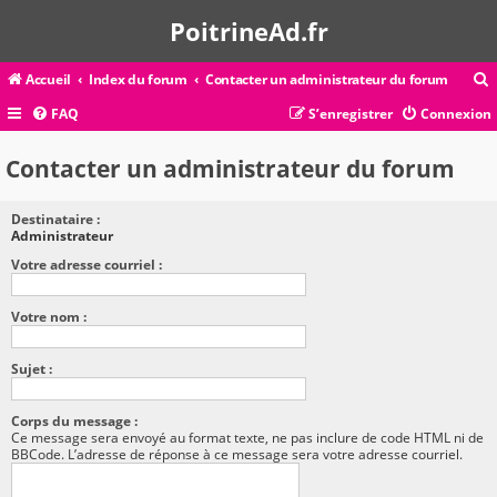
PoitrineAd.fr
Accueil
Index du forum
Contacter un administrateur du forum
FAQ
S’enregistrer
Connexion
c
Contacter un administrateur du forum
Destinataire :
r
Administrateur
c
Votre adresse courriel :
Votre nom :
r
Sujet :
Corps du message :
Ce message sera envoyé au format texte, ne pas inclure de code HTML ni de
BBCode. L’adresse de réponse à ce message sera votre adresse courriel.