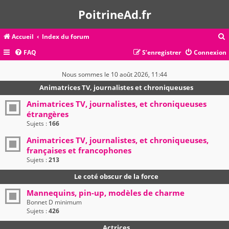
PoitrineAd.fr
Accueil
Index du forum
FAQ
S’enregistrer
Connexion
c
Nous sommes le 10 août 2026, 11:44
Animatrices TV, journalistes et chroniqueuses
r
Animatrices TV, journalistes, et chroniqueuses
étrangères
c
Sujets :
166
Animatrices TV, journalistes, et chroniqueuses,
françaises et francophones
r
Sujets :
213
Le coté obscur de la force
Mannequins, pin-up, modèles de charme
Bonnet D minimum
Sujets :
426
Actrices