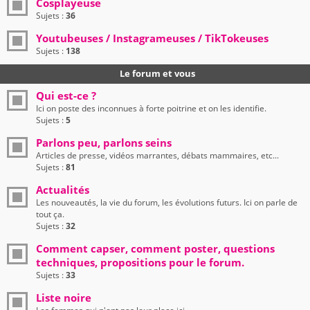
Cosplayeuse
Sujets :
36
Youtubeuses / Instagrameuses / TikTokeuses
Sujets :
138
Le forum et vous
Qui est-ce ?
Ici on poste des inconnues à forte poitrine et on les identifie.
Sujets :
5
Parlons peu, parlons seins
Articles de presse, vidéos marrantes, débats mammaires, etc...
Sujets :
81
Actualités
Les nouveautés, la vie du forum, les évolutions futurs. Ici on parle de
tout ça.
Sujets :
32
Comment capser, comment poster, questions
techniques, propositions pour le forum.
Sujets :
33
Liste noire