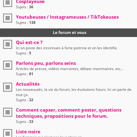
Cosplayeuse
Sujets :
36
Youtubeuses / Instagrameuses / TikTokeuses
Sujets :
138
Le forum et vous
Qui est-ce ?
Ici on poste des inconnues à forte poitrine et on les identifie.
Sujets :
5
Parlons peu, parlons seins
Articles de presse, vidéos marrantes, débats mammaires, etc...
Sujets :
81
Actualités
Les nouveautés, la vie du forum, les évolutions futurs. Ici on parle de
tout ça.
Sujets :
32
Comment capser, comment poster, questions
techniques, propositions pour le forum.
Sujets :
33
Liste noire