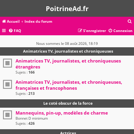
PoitrineAd.fr
Accueil
Index du forum
FAQ
S’enregistrer
Connexion
c
Nous sommes le 08 août 2026, 18:19
Animatrices TV, journalistes et chroniqueuses
r
Animatrices TV, journalistes, et chroniqueuses
étrangères
c
Sujets :
166
Animatrices TV, journalistes, et chroniqueuses,
françaises et francophones
r
Sujets :
213
Le coté obscur de la force
Mannequins, pin-up, modèles de charme
Bonnet D minimum
Sujets :
426
Actrices