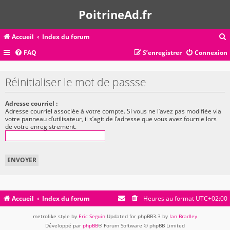
PoitrineAd.fr
Accueil
Index du forum
FAQ
S’enregistrer
Connexion
c
Réinitialiser le mot de passse
r
Adresse courriel :
Adresse courriel associée à votre compte. Si vous ne l’avez pas modifiée via
c
votre panneau d’utilisateur, il s’agit de l’adresse que vous avez fournie lors
de votre enregistrement.
r
Accueil
Index du forum
Heures au format
UTC+02:00
metrolike style by
Eric Seguin
Updated for phpBB3.3 by
Ian Bradley
Développé par
phpBB
® Forum Software © phpBB Limited